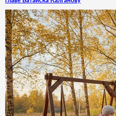
главе Батайска Калганову