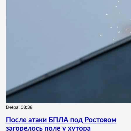
Вчера, 08:38
После атаки БПЛА под Ростовом
загорелось поле у хутора