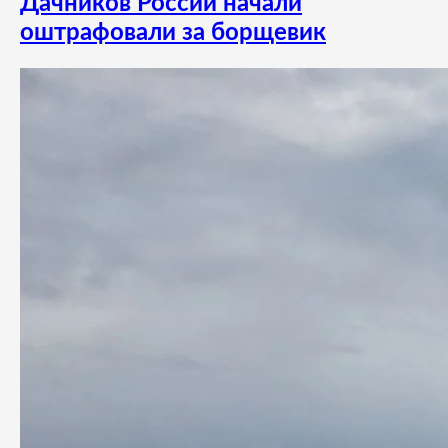
Дачников России начали
оштрафовали за борщевик