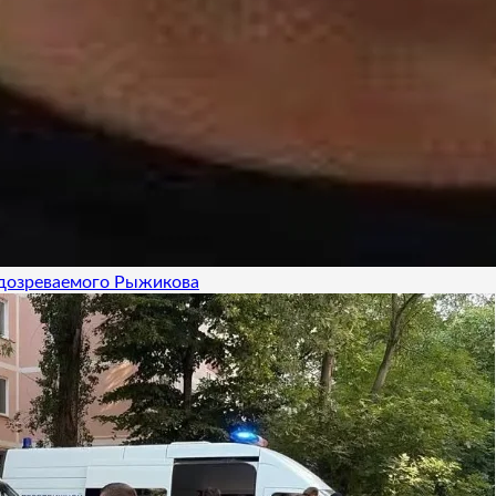
одозреваемого Рыжикова