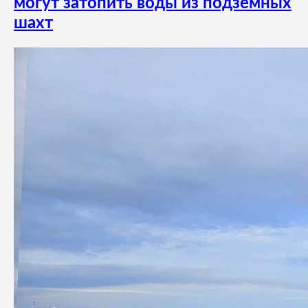
могут затопить воды из подземных
шахт