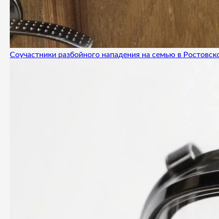
Соучастники разбойного нападения на семью в Ростовск