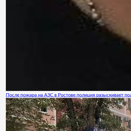
После пожара на АЗС в Ростове полиция разыскивает п