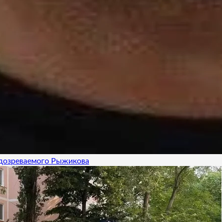
одозреваемого Рыжикова