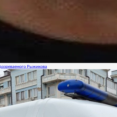
одозреваемого Рыжикова