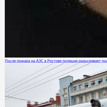
После пожара на АЗС в Ростове полиция разыскивает п