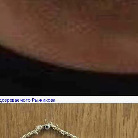
одозреваемого Рыжикова