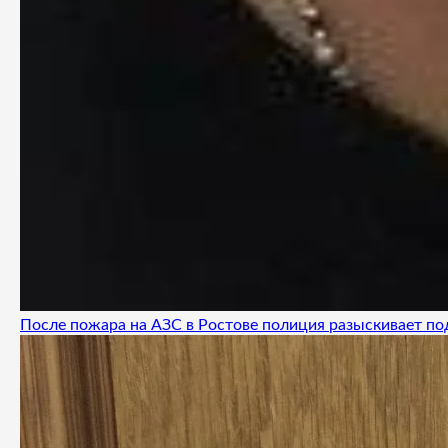
После пожара на АЗС в Ростове полиция разыскивает п