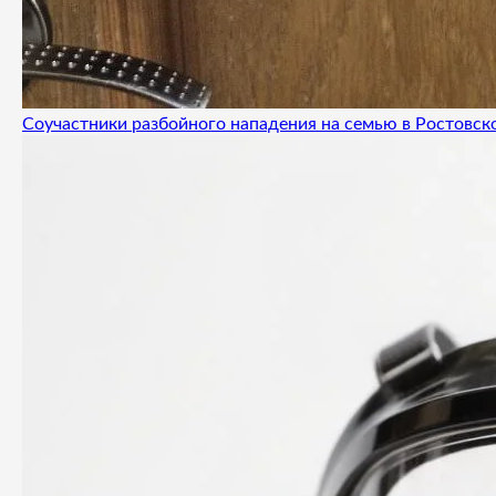
Соучастники разбойного нападения на семью в Ростовск