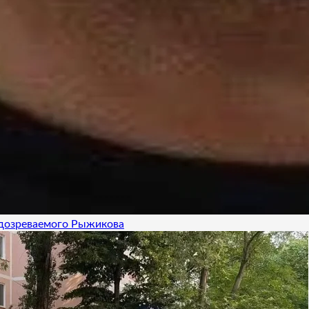
одозреваемого Рыжикова