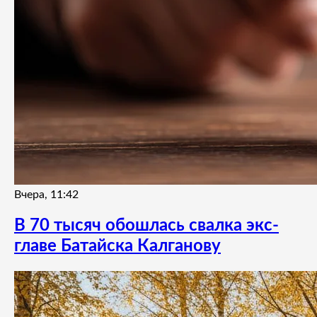
Вчера, 11:42
В 70 тысяч обошлась свалка экс-
главе Батайска Калганову