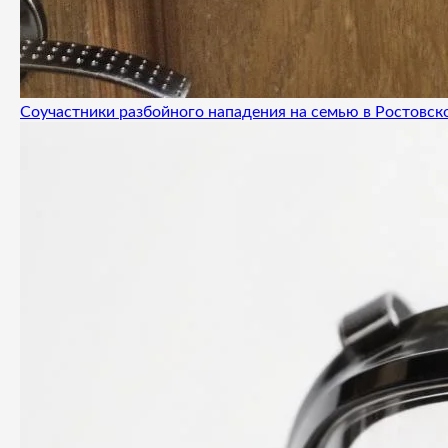
Соучастники разбойного нападения на семью в Ростовск