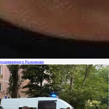
одозреваемого Рыжикова