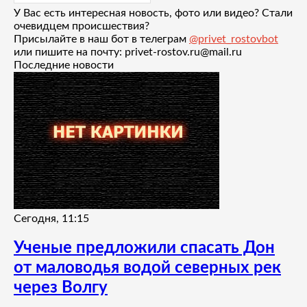
У Вас есть интересная новость, фото или видео? Стали
очевидцем происшествия?
Присылайте в наш бот в телеграм
@privet_rostovbot
или пишите на почту: privet-rostov.ru@mail.ru
Последние новости
Сегодня, 11:15
Ученые предложили спасать Дон
от маловодья водой северных рек
через Волгу