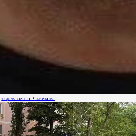
одозреваемого Рыжикова