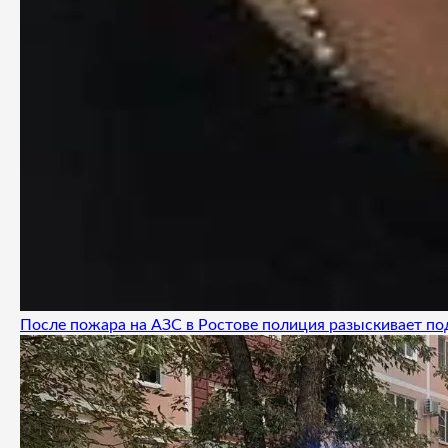
После пожара на АЗС в Ростове полиция разыскивает п