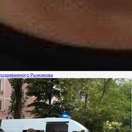
одозреваемого Рыжикова