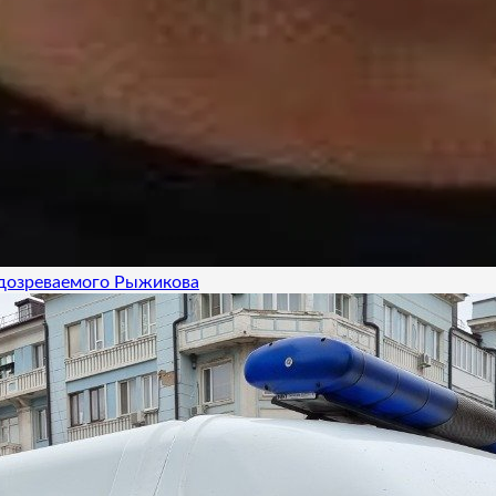
одозреваемого Рыжикова