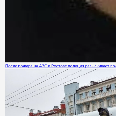
После пожара на АЗС в Ростове полиция разыскивает п