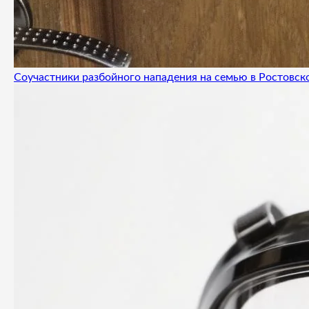
Соучастники разбойного нападения на семью в Ростовск