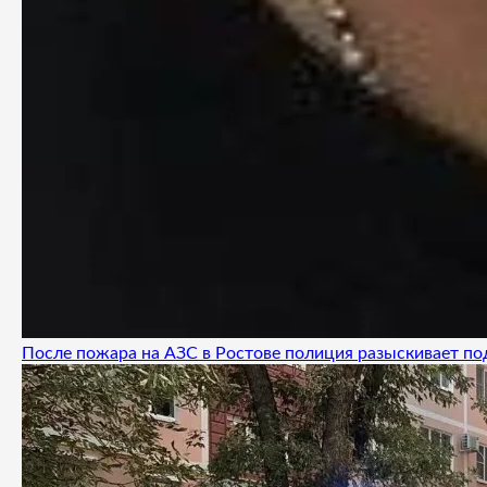
После пожара на АЗС в Ростове полиция разыскивает п