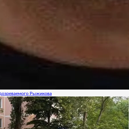
одозреваемого Рыжикова