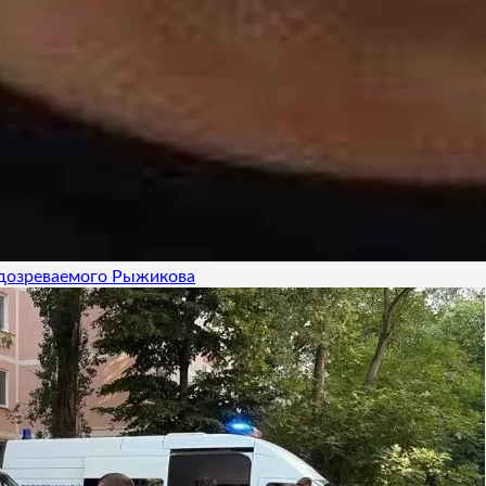
одозреваемого Рыжикова