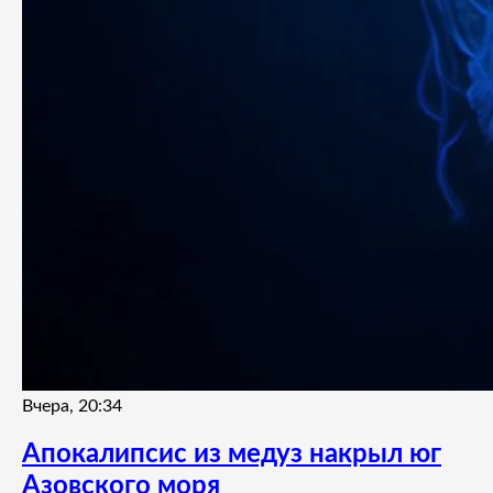
Вчера, 20:34
Апокалипсис из медуз накрыл юг
Азовского моря