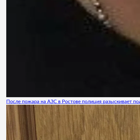
После пожара на АЗС в Ростове полиция разыскивает п