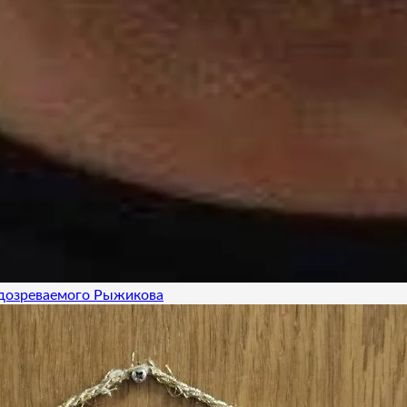
одозреваемого Рыжикова