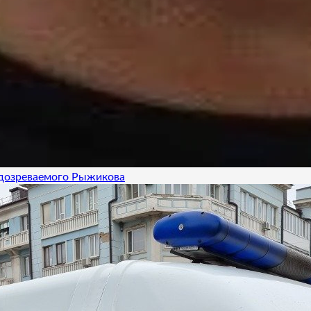
одозреваемого Рыжикова