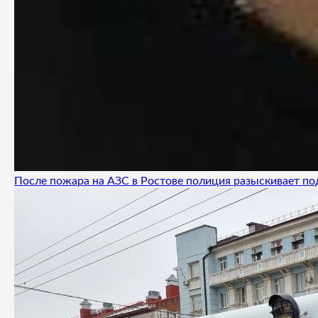
После пожара на АЗС в Ростове полиция разыскивает п