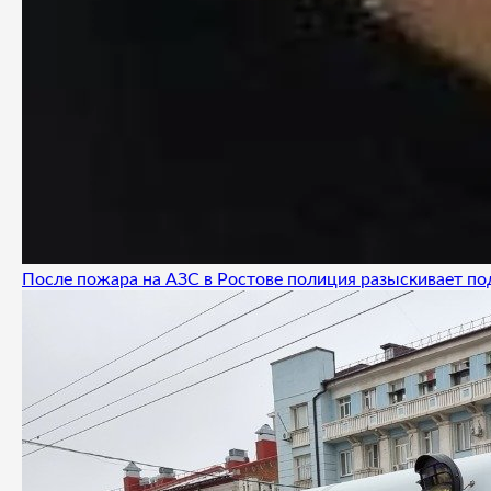
После пожара на АЗС в Ростове полиция разыскивает п