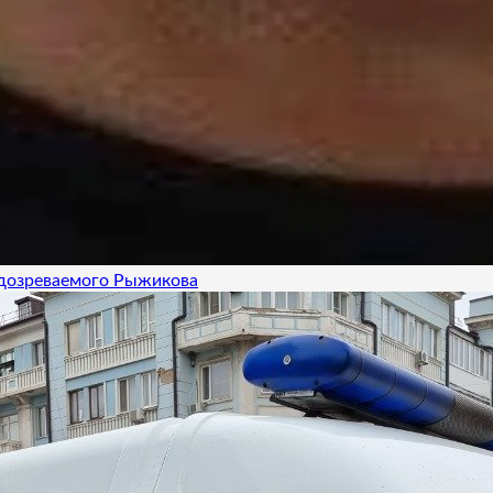
одозреваемого Рыжикова