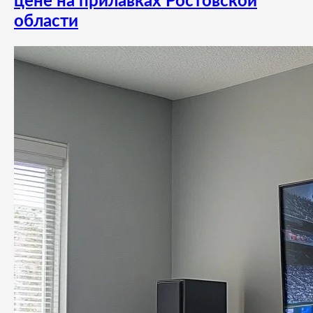
цене на прилавках Ростовской
области