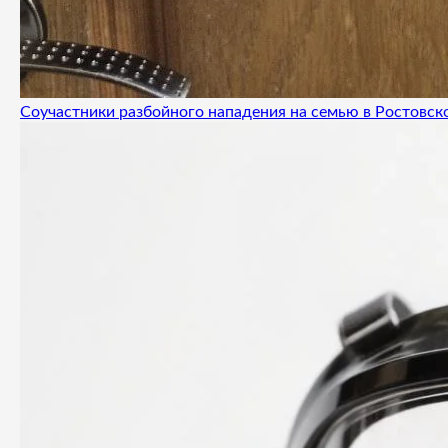
Соучастники разбойного нападения на семью в Ростовск