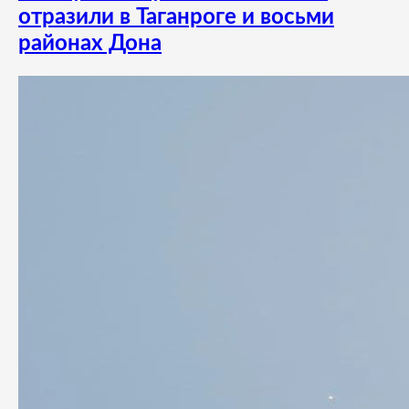
отразили в Таганроге и восьми
районах Дона