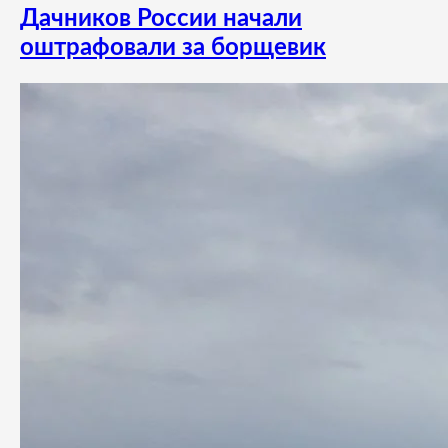
Дачников России начали
оштрафовали за борщевик