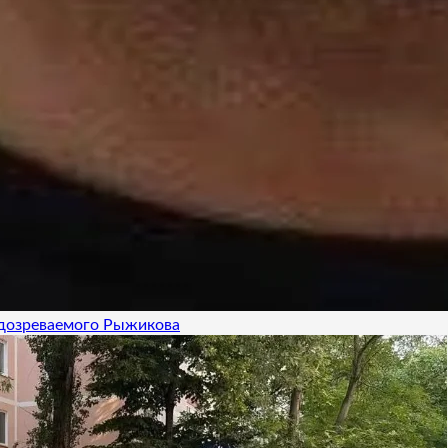
одозреваемого Рыжикова