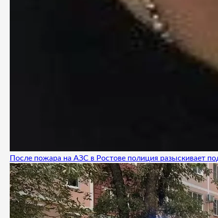
После пожара на АЗС в Ростове полиция разыскивает п