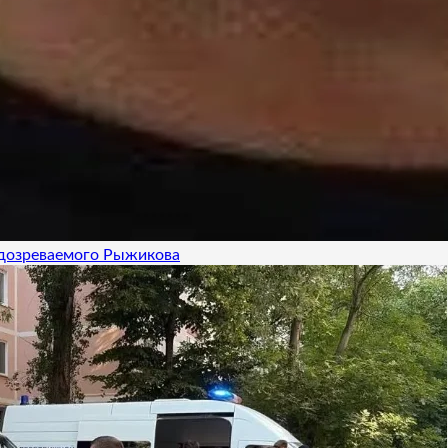
одозреваемого Рыжикова