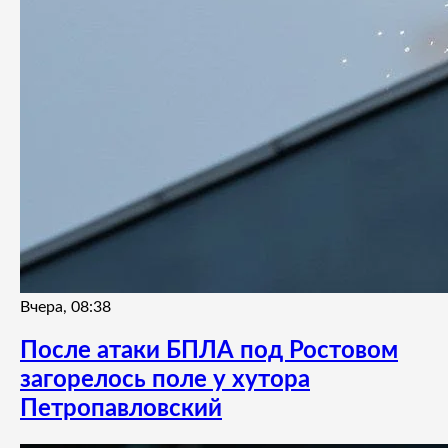
Вчера, 08:38
После атаки БПЛА под Ростовом
загорелось поле у хутора
Петропавловский