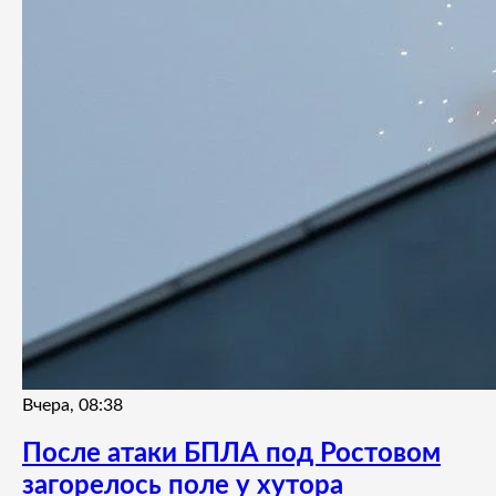
Вчера, 08:38
После атаки БПЛА под Ростовом
загорелось поле у хутора