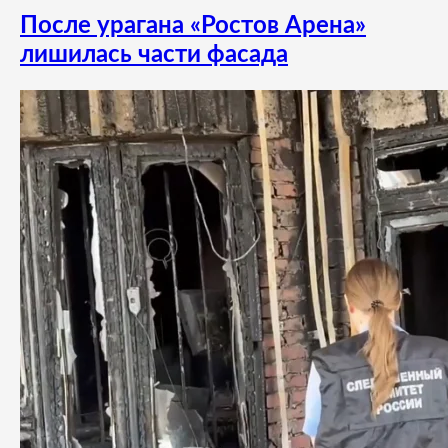
После урагана «Ростов Арена»
лишилась части фасада