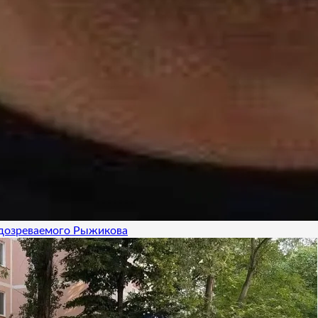
одозреваемого Рыжикова