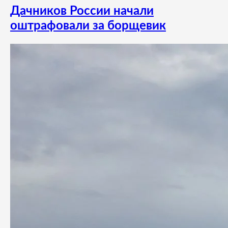
Дачников России начали
оштрафовали за борщевик