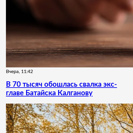
Вчера, 11:42
В 70 тысяч обошлась свалка экс-
главе Батайска Калганову