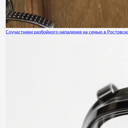
Соучастники разбойного нападения на семью в Ростовск