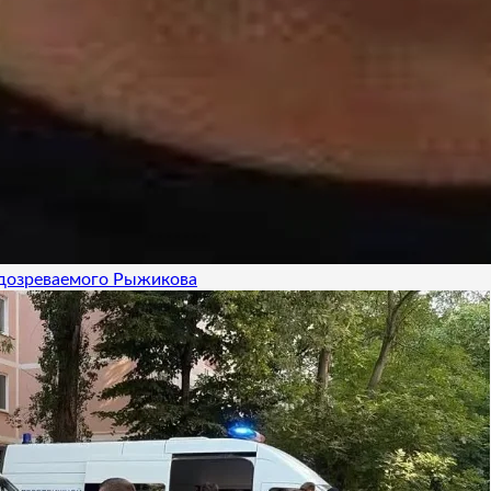
одозреваемого Рыжикова