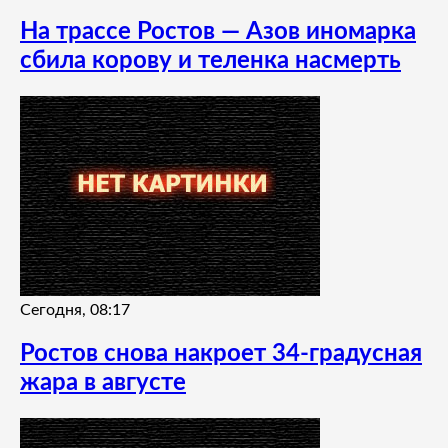
На трассе Ростов — Азов иномарка
сбила корову и теленка насмерть
Сегодня, 08:17
Ростов снова накроет 34-градусная
жара в августе