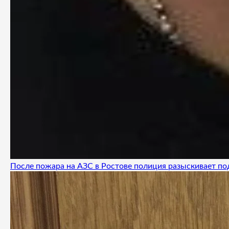
После пожара на АЗС в Ростове полиция разыскивает п