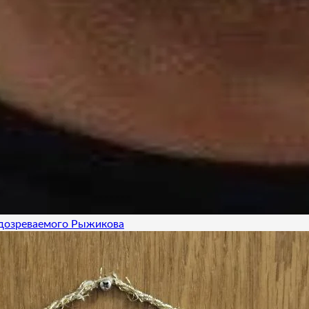
одозреваемого Рыжикова