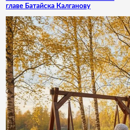
главе Батайска Калганову