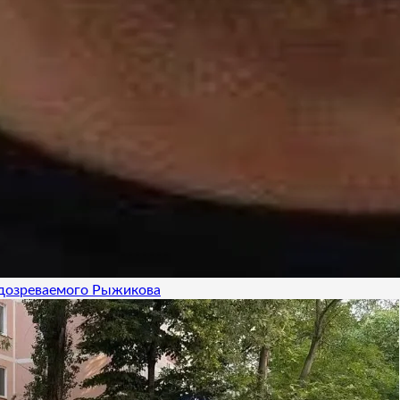
одозреваемого Рыжикова