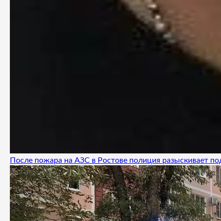
После пожара на АЗС в Ростове полиция разыскивает п