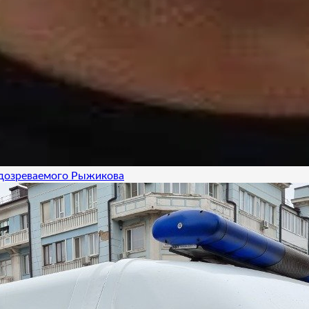
одозреваемого Рыжикова