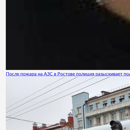
После пожара на АЗС в Ростове полиция разыскивает п