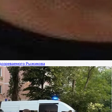
одозреваемого Рыжикова