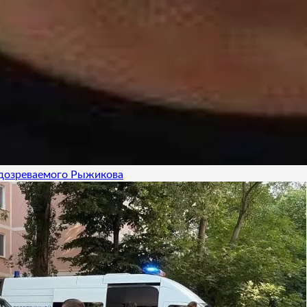
одозреваемого Рыжикова