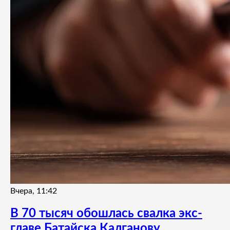
Вчера, 11:42
В 70 тысяч обошлась свалка экс-
главе Батайска Калганову