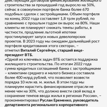
действующих договоров финансирования жилищного
строительства за прошедший год выросло на 50%,
сейчас в совокупном портфеле банка более 670
подобных сделок с застройщиками. Объем портфеля
на конец 2022 года составляет 1,8 трлн рублей, по
сравнению с прошлым годом он вырос на 80%. Наши
клиенты не планируют снижать темпы работы, в
частности, продление льготной ипотеки
простимулирует запуск новых девелоперских
проектов. В 2023 году мы ожидаем дальнейший рост
портфеля кредитования этого сектора», −
отметил
Виталий Сергейчук, старший вице-
президент ВТБ.
«Одной из ключевых задач ВТБ остается поддержка
жилищного строительства. По итогам 2022 года
сумма кредитных соглашений банка с застройщиками
– клиентами среднего и малого бизнеса составила
более 400 млрд рублей, что позволяет возвести
порядка 10 млн кв. м. жилья. В этом году мы
планируем нарастить финансирование отрасли не
менее чем на 30%, что должно внести свой вклад в
сохранение темпов ввода жилья в регионах России», −
прокомментировал
Руслан Еременко, руководитель
департамента регионального корпоративного