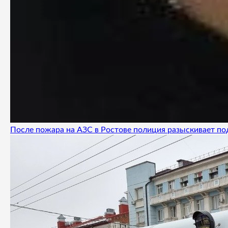
После пожара на АЗС в Ростове полиция разыскивает п