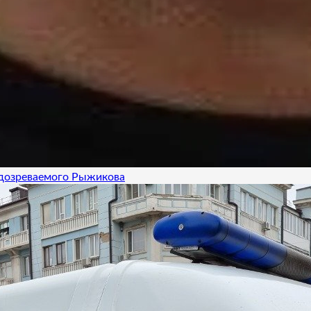
одозреваемого Рыжикова