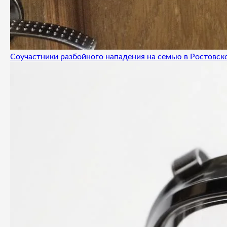
Соучастники разбойного нападения на семью в Ростовск